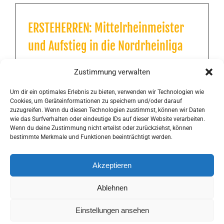
ERSTEHERREN: Mittelrheinmeister
und Aufstieg in die Nordrheinliga
Zustimmung verwalten
Um dir ein optimales Erlebnis zu bieten, verwenden wir Technologien wie
Cookies, um Geräteinformationen zu speichern und/oder darauf
ERSTEDAMEN: Aufstieg in die
zuzugreifen. Wenn du diesen Technologien zustimmst, können wir Daten
wie das Surfverhalten oder eindeutige IDs auf dieser Website verarbeiten.
Regionalliga
Wenn du deine Zustimmung nicht erteilst oder zurückziehst, können
bestimmte Merkmale und Funktionen beeinträchtigt werden.
Akzeptieren
Ablehnen
© Copyright 2017 -
2026 | HCGS - Wir von Hier! | Alle Rechte
Einstellungen ansehen
Vorbehalten |
Cookie Richtlinie (EU)
|
Impressum &