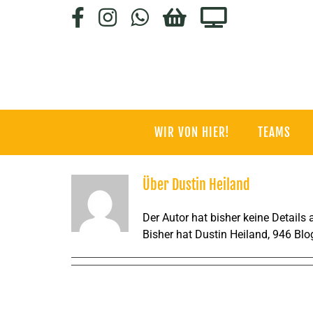
Zum
Facebook
Instagram
WhatsApp
HC-
Staige.tv
Inhalt
SHOP
springen
WIR VON HIER!
TEAMS
Über
Dustin Heiland
Der Autor hat bisher keine Details
Bisher hat Dustin Heiland, 946 Blo