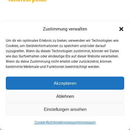
Zustimmung verwalten
Um dir ein optimales Erlebnis zu bieten, verwenden wir Technologien wie
Cookies, um Geräteinformationen zu speichern und/oder darauf
© Copyright 2017 -
2026 | HCGS - Wir von Hier! | Alle Rechte
zuzugreifen. Wenn du diesen Technologien zustimmst, können wir Daten
Vorbehalten |
Cookie Richtlinie (EU)
|
Impressum &
wie das Surfverhalten oder eindeutige IDs auf dieser Website verarbeiten.
Datenschutz
Wenn du deine Zustimmung nicht erteilst oder zurückziehst, können
bestimmte Merkmale und Funktionen beeinträchtigt werden.
Akzeptieren
Ablehnen
Einstellungen ansehen
Cookie-Richtlinie
Impressum
Impressum