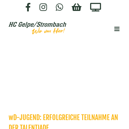
Zum
Facebook
Instagram
WhatsApp
HC-
Staige.
Inhalt
SHOP
springen
wD-JUGEND: ERFOLGREICHE TEILNAHME AN
DER TALENTIADE