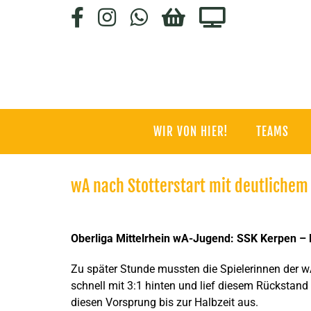
Zum
Facebook
Instagram
WhatsApp
HC-
Staige.tv
Inhalt
SHOP
springen
WIR VON HIER!
TEAMS
wA nach Stotterstart mit deutlichem
Zeige
grösseres
Oberliga Mittelrhein wA-Jugend: SSK Kerpen –
Bild
Zu später Stunde mussten die Spielerinnen der 
schnell mit 3:1 hinten und lief diesem Rückstand
diesen Vorsprung bis zur Halbzeit aus.