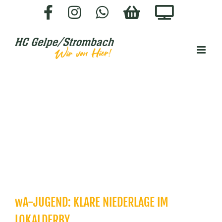
Zum
Facebook
Instagram
WhatsApp
HC-
Staige.
Inhalt
SHOP
springen
wA-JUGEND: KLARE NIEDERLAGE IM
LOKALDERBY