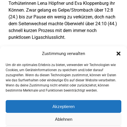
Torhüterinnen Lena Höpfner und Eva Kloppenburg ihr
Können. Zwar gelang es Gelpe/Strombach über 12:8
(24.) bis zur Pause ein wenig zu verkürzen, doch nach
dem Seitenwechsel machte Oberwiehl über 24:10 (44.)
schnell kurzen Prozess mit dem immer noch
punktlosen Ligaschlusslicht.
Tore HC Gelpe/Strombach
: Mara Juli Kapinos (6/3),
Zustimmung verwalten
Tea Burazor (4), Nele Brinkmann (2), Franziska Schuld,
Lena Maier, Hanna Junker, Fatima Covino (je 1),
Um dir ein optimales Erlebnis zu bieten, verwenden wir Technologien wie
Hannah Quendler (1/1).
Cookies, um Geräteinformationen zu speichern und/oder darauf
zuzugreifen. Wenn du diesen Technologien zustimmst, können wir Daten
wie das Surfverhalten oder eindeutige IDs auf dieser Website verarbeiten.
Text:
Oberberg-Aktuell.de
Wenn du deine Zustimmung nicht erteilst oder zurückziehst, können
bestimmte Merkmale und Funktionen beeinträchtigt werden.
Akzeptieren
Ablehnen