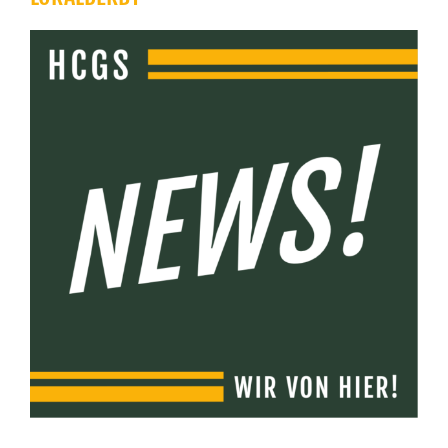
Zeige
grösseres
Bild