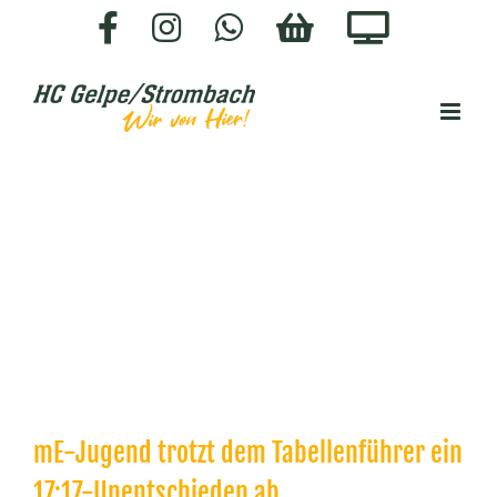
Zum
Facebook
Instagram
WhatsApp
HC-
Staige.
Inhalt
SHOP
springen
mE-Jugend trotzt dem Tabellenführer ein
17:17-Unentschieden ab