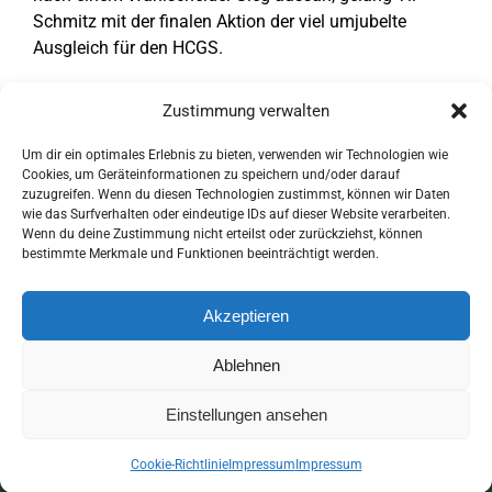
Schmitz mit der finalen Aktion der viel umjubelte
Ausgleich für den HCGS.
Trainer Canisius lobte nach dem Spiel den Kampfgeist
Zustimmung verwalten
und die Spielfreude seines Teams.
Um dir ein optimales Erlebnis zu bieten, verwenden wir Technologien wie
Für den HCGS spielten:
Niklas, Levin, Til, Max, Eric,
Cookies, um Geräteinformationen zu speichern und/oder darauf
Tom, Kai, Greta, Lewin, Conner und Alexander;
zuzugreifen. Wenn du diesen Technologien zustimmst, können wir Daten
wie das Surfverhalten oder eindeutige IDs auf dieser Website verarbeiten.
unterstützt wurden sie von Trainer Daniel.
Wenn du deine Zustimmung nicht erteilst oder zurückziehst, können
bestimmte Merkmale und Funktionen beeinträchtigt werden.
Akzeptieren
Ablehnen
© Copyright 2017 -
2026 | HCGS - Wir von Hier! | Alle Rechte
Einstellungen ansehen
Vorbehalten |
Cookie Richtlinie (EU)
|
Impressum &
Datenschutz
Cookie-Richtlinie
Impressum
Impressum