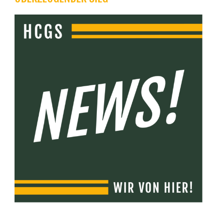
Zeige
grösseres
Bild