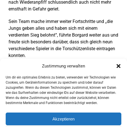
nach Wiederanpfiff schlussendlich auch nicht mehr
ernsthaft in Gefahr geriet.
Sein Team mache immer weiter Fortschritte und „die
Jungs geben alles und haben sich mit einem
verdienten Sieg belohnt“, führte Borgard weiter aus und
freute sich besonders darüber, dass sich gleich neun
verschiedene Spieler in die Torschützenliste eintragen
konnten.
Zustimmung verwalten
Für den HC Gelpe/Strombach spielten:
Conner Baum
(2), Levin Stöcker (1), Jonah Kalkuhl (1), Jannis
Um dir ein optimales Erlebnis zu bieten, verwenden wir Technologien wie
Kalkuhl, Tim Krüger, Fynn Weidemann, Lasse Schmidt
Cookies, um Geräteinformationen zu speichern und/oder darauf
(2), Niklas Seitz (1), Pepe Lemmer (1), Almir Hasani (4),
zuzugreifen. Wenn du diesen Technologien zustimmst, können wir Daten
wie das Surfverhalten oder eindeutige IDs auf dieser Website verarbeiten.
Auron Aliu, Maurice Koert (2), Yari Mücher (5).
Wenn du deine Zustimmung nicht erteilst oder zurückziehst, können
bestimmte Merkmale und Funktionen beeinträchtigt werden.
Akzeptieren