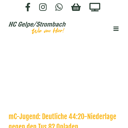
Zum
Facebook
Instagram
WhatsApp
HC-
Staige.
Inhalt
SHOP
springen
mC-Jugend: Deutliche 44:20-Niederlage
gegen den Tus 82 Opladen