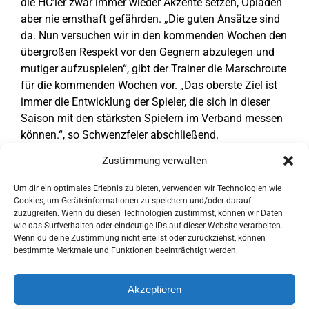
die HC’ler zwar immer wieder Akzente setzen, Opladen
aber nie ernsthaft gefährden. „Die guten Ansätze sind
da. Nun versuchen wir in den kommenden Wochen den
übergroßen Respekt vor den Gegnern abzulegen und
mutiger aufzuspielen“, gibt der Trainer die Marschroute
für die kommenden Wochen vor. „Das oberste Ziel ist
immer die Entwicklung der Spieler, die sich in dieser
Saison mit den stärksten Spielern im Verband messen
können.“, so Schwenzfeier abschließend.
Zustimmung verwalten
HCGS: Paul Heiber (5 Paraden), Jonas Pattberg (1
Parade), Marc Bürstinghaus (7 Paraden); Mats
Um dir ein optimales Erlebnis zu bieten, verwenden wir Technologien wie
Neuhoff (6 Tore), Moritz Klose (4), Vincent Rinker (3),
Cookies, um Geräteinformationen zu speichern und/oder darauf
Mika Brand, Jerome Haupt, Tacio Roth (je 2), Yannic
zuzugreifen. Wenn du diesen Technologien zustimmst, können wir Daten
wie das Surfverhalten oder eindeutige IDs auf dieser Website verarbeiten.
Härtel (1)
Wenn du deine Zustimmung nicht erteilst oder zurückziehst, können
bestimmte Merkmale und Funktionen beeinträchtigt werden.
Akzeptieren