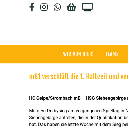
Zum
Facebook
Instagram
WhatsApp
HC-
Staige.tv
Inhalt
SHOP
springen
WIR VON HIER!
TEAMS
mB1 verschläft die 1. Halbzeit und ve
Zeige
grösseres
HC Gelpe/Strombach mB – HSG Siebengebirge 
Bild
Mit dem Derbysieg am vergangenen Spieltag in
Siebengebirge antreten, die in der Qualifikation
hat. Das haben sie letzte Woche mit dem Sieg be