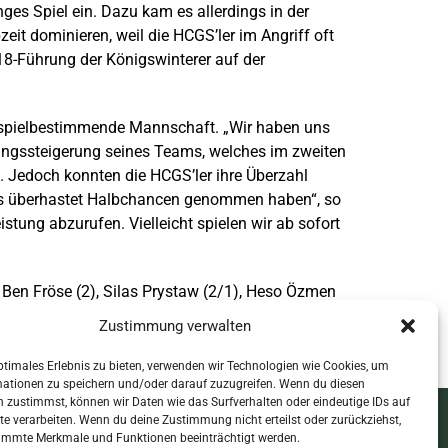
ges Spiel ein. Dazu kam es allerdings in der
eit dominieren, weil die HCGS’ler im Angriff oft
18-Führung der Königswinterer auf der
e spielbestimmende Mannschaft. „Wir haben uns
tungssteigerung seines Teams, welches im zweiten
 Jedoch konnten die HCGS’ler ihre Überzahl
uns überhastet Halbchancen genommen haben“, so
stung abzurufen. Vielleicht spielen wir ab sofort
 Ben Fröse (2), Silas Prystaw (2/1), Heso Özmen
Zustimmung verwalten
ptimales Erlebnis zu bieten, verwenden wir Technologien wie Cookies, um
mationen zu speichern und/oder darauf zuzugreifen. Wenn du diesen
 zustimmst, können wir Daten wie das Surfverhalten oder eindeutige IDs auf
te verarbeiten. Wenn du deine Zustimmung nicht erteilst oder zurückziehst,
mpressum & Datenschutz
immte Merkmale und Funktionen beeinträchtigt werden.