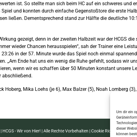
werten ist. So stellte man sich beim HC auf ein schweres und en
 Spiel und konnten durch einfache Gegenstoßtore die erste Halbz
en ließen. Dementsprechend stand zur Hälfte die deutliche 10:
Wirkung gezeigt, denn in der zweiten Halbzeit war der HCGS di
mer wieder Chancen herausspielen“, sah der Trainer eine Leis
23:26 in der 57. Minute wurde das Spiel noch einmal spannend.
sen. „Am Ende hat uns ein wenig die Ruhe gefehlt, sodass wir 
ieren, wenn wir es schaffen über 50 Minuten konstant unsere Lei
er abschließend.
k Hoberg, Mika Loehs (je 6), Max Balzer (5), Noah Lomberg (3),
Um dir ein o
Geräteinfor
Technologien
dieser Websi
| HCGS - Wir von Hier! | Alle Rechte Vorbehalten |
Cookie Richtlinie (EU)
|
I
können best