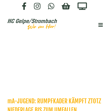
Zum
Facebook
Instagram
WhatsApp
HC-
Staige.
Inhalt
SHOP
springen
mA-JUGEND: RUMPFKADER KÄMPFT ZTOTZ
NIEDERLAGE BIS ZUM UMFALLEN