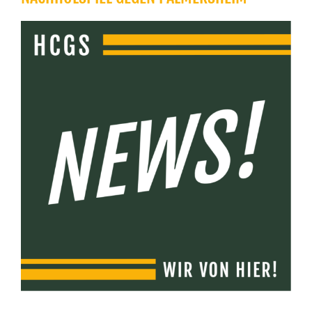
Zeige
grösseres
Bild