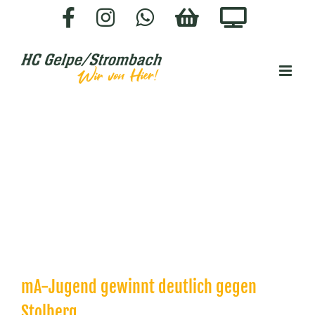
Zum
Facebook
Instagram
WhatsApp
HC-
Staige.
Inhalt
SHOP
springen
mA-Jugend gewinnt deutlich gegen
Stolberg