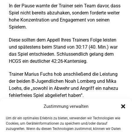
In der Pause warnte der Trainer sein Team davor, dass
Spiel nicht bereits abzuhaken, sondern forderte weiter
hohe Konzentration und Engagement von seinen
Spielern.
Diese sollten dem Appell Ihres Trainers Folge leisten
und spätestens beim Stand von 30:17 (40. Min.) war
das Spiel entschieden. Schlussendlich gelang dem
HCGS ein deutlicher 42:26-Kantersieg.
Trainer Marius Fuchs hob anschließend die Leistung
der beiden B-Jugendlichen Noah Lomberg und Mika
Loehs, die „sowohl in Abwehr und Angriff ein nahezu
fehlerfreies Spiel abgeliefert haben“.
Zustimmung verwalten
Für de HCGS spielten:
Luca Raupach, Michel
Piepenbrink; Noah Lomberg (8), Tim Foerster (13),
Um dir ein optimales Erlebnis zu bieten, verwenden wir Technologien wie
Mika Loehs (3), Jannick Hoberg (1), Philip Müller-
Cookies, um Geräteinformationen zu speichern und/oder darauf
Mengringhaus (2), Paul Roth (4), Marvin Kuesters (9),
zuzugreifen. Wenn du diesen Technologien zustimmst, können wir Daten