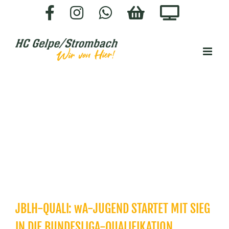
Zum
Facebook
Instagram
WhatsApp
HC-
Staige.
Inhalt
SHOP
springen
JBLH-QUALI: wA-JUGEND STARTET MIT SIEG
IN DIE BUNDESLIGA-QUALIFIKATION