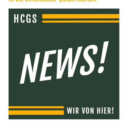
Zeige
grösseres
Bild