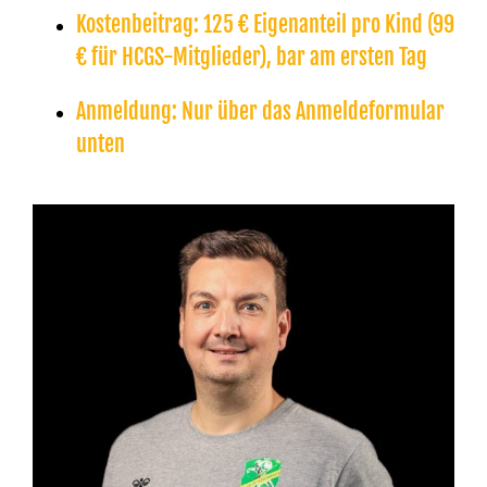
Kostenbeitrag:
125 € Eigenanteil pro Kind (99
€ für HCGS-Mitglieder), bar am ersten Tag
Anmeldung:
Nur über das Anmeldeformular
unten