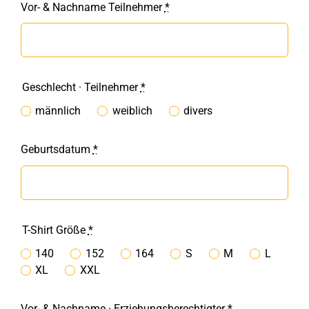
Vor- & Nachname Teilnehmer
*
Geschlecht · Teilnehmer
*
männlich
weiblich
divers
Geburtsdatum
*
T-Shirt Größe
*
140
152
164
S
M
L
XL
XXL
Vor- & Nachname · Erziehungsberechtigter
*