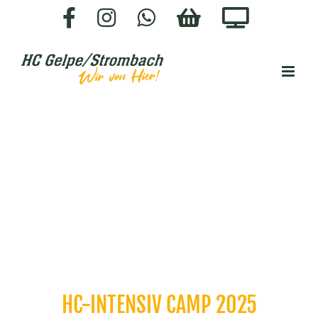
Zum
Facebook
Instagram
WhatsApp
HC-
Staige.
Inhalt
SHOP
springen
HC-INTENSIV CAMP 2025