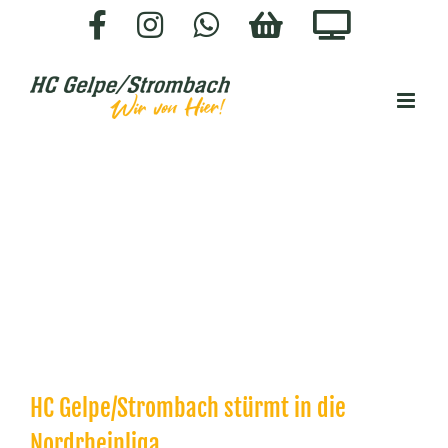
Zum
Facebook
Instagram
WhatsApp
HC-
Staige.
Inhalt
SHOP
springen
HC Gelpe/Strombach stürmt in die
Nordrheinliga