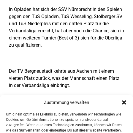
In Opladen hat sich der SSV Nümbrecht in den Spielen
gegen den TuS Opladen, TuS Wesseling, Stolberger SV
und TuS Niederpleis mit den dritten Platz für die
Verbandsliga erreicht, hat aber noch die Chance, sich in
einem weiteren Turnier (Best of 3) sich für die Oberliga
zu qualifizieren.
Der TV Bergneustadt kehrte aus Aachen mit einem
vierten Platz zurück, was der Mannschaft einen Platz
in der Verbandsliga einbringt.
Zustimmung verwalten
Erfolgreicher war der CVJM Oberwiehl, der ebenfalls in
Um dir ein optimales Erlebnis zu bieten, verwenden wir Technologien wie
Aachen spielte und in seiner Gruppe den zweiten Platz
Cookies, um Geräteinformationen zu speichern und/oder darauf
belegt. Dieser Erfolg sichert dem CVJM einen Platz in
zuzugreifen. Wenn du diesen Technologien zustimmst, können wir Daten
wie das Surfverhalten oder eindeutige IDs auf dieser Website verarbeiten.
der Oberliga.