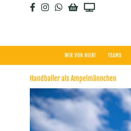
Zum
Facebook
Instagram
WhatsApp
HC-
Staige.tv
Inhalt
SHOP
springen
WIR VON HIER!
TEAMS
Handballer als Ampelmännchen
Zeige
grösseres
Bild