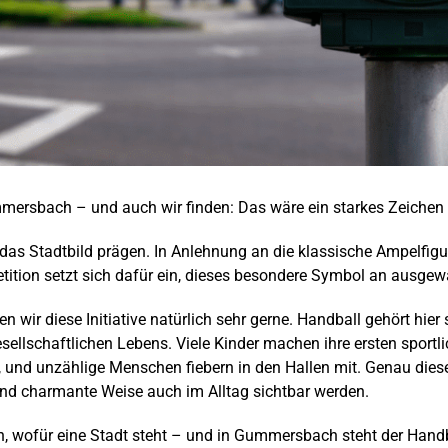
ummersbach – und auch wir finden: Das wäre ein starkes Zeiche
s Stadtbild prägen. In Anlehnung an die klassische Ampelfigur 
Petition setzt sich dafür ein, dieses besondere Symbol an ausg
ir diese Initiative natürlich sehr gerne. Handball gehört hier s
esellschaftlichen Lebens. Viele Kinder machen ihre ersten sportli
 und unzählige Menschen fiebern in den Hallen mit. Genau dies
nd charmante Weise auch im Alltag sichtbar werden.
, wofür eine Stadt steht – und in Gummersbach steht der Hand