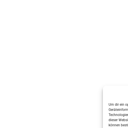
Um dir ein o
Geräteinfor
Technologien
dieser Websi
können best