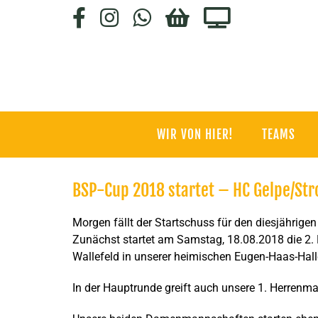
Zum
Facebook
Instagram
WhatsApp
HC-
Staige.tv
Inhalt
SHOP
springen
WIR VON HIER!
TEAMS
BSP-Cup 2018 startet – HC Gelpe/Str
Morgen fällt der Startschuss für den diesjährig
Zunächst startet am Samstag, 18.08.2018 die 2.
Wallefeld in unserer heimischen Eugen-Haas-Halle
In der Hauptrunde greift auch unsere 1. Herrenm