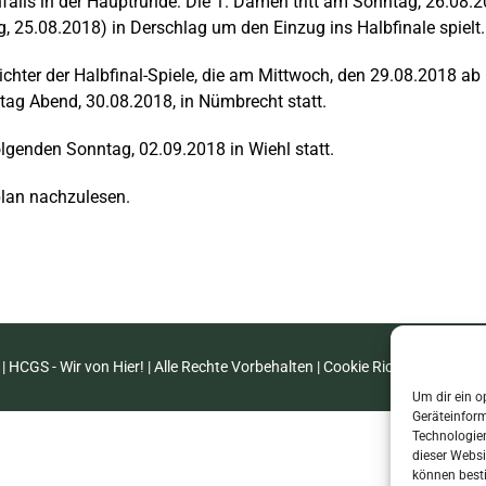
ls in der Hauptrunde: Die 1. Damen tritt am Sonntag, 26.08.20
 25.08.2018) in Derschlag um den Einzug ins Halbfinale spielt.
hter der Halbfinal-Spiele, die am Mittwoch, den 29.08.2018 ab
tag Abend, 30.08.2018, in Nümbrecht statt.
olgenden Sonntag, 02.09.2018 in Wiehl statt.
lan nachzulesen.
| HCGS - Wir von Hier! | Alle Rechte Vorbehalten |
Cookie Richtlinie (EU)
|
I
Um dir ein o
Geräteinfor
Technologien
dieser Websi
können best