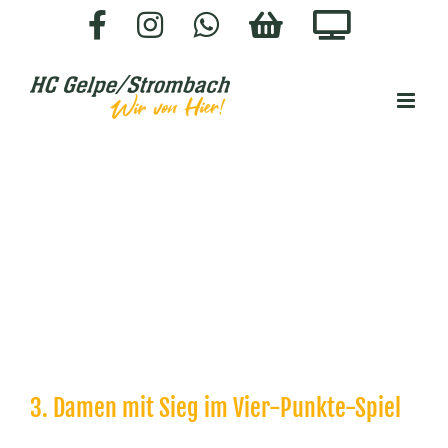
Zum
Facebook
Instagram
WhatsApp
HC-
Staige.
Inhalt
SHOP
springen
3. Damen mit Sieg im Vier-Punkte-Spiel