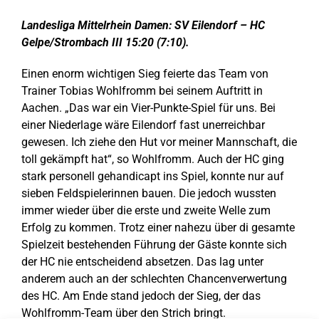
Zeige
grösseres
Landesliga Mittelrhein Damen: SV Eilendorf – HC
Bild
Gelpe/Strombach III 15:20 (7:10).
Einen enorm wichtigen Sieg feierte das Team von
Trainer Tobias Wohlfromm bei seinem Auftritt in
Aachen. „Das war ein Vier-Punkte-Spiel für uns. Bei
einer Niederlage wäre Eilendorf fast unerreichbar
gewesen. Ich ziehe den Hut vor meiner Mannschaft, die
toll gekämpft hat“, so Wohlfromm. Auch der HC ging
stark personell gehandicapt ins Spiel, konnte nur auf
sieben Feldspielerinnen bauen. Die jedoch wussten
immer wieder über die erste und zweite Welle zum
Erfolg zu kommen. Trotz einer nahezu über di gesamte
Spielzeit bestehenden Führung der Gäste konnte sich
der HC nie entscheidend absetzen. Das lag unter
anderem auch an der schlechten Chancenverwertung
des HC. Am Ende stand jedoch der Sieg, der das
Wohlfromm-Team über den Strich bringt.