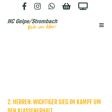
Zum
Facebook
Instagram
WhatsApp
HC-
Staige.
Inhalt
SHOP
springen
2. HERREN: WICHTIGER SIEG IM KAMPF UM
DEN KLASSENERHALT