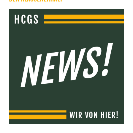
Zeige
grösseres
Bild