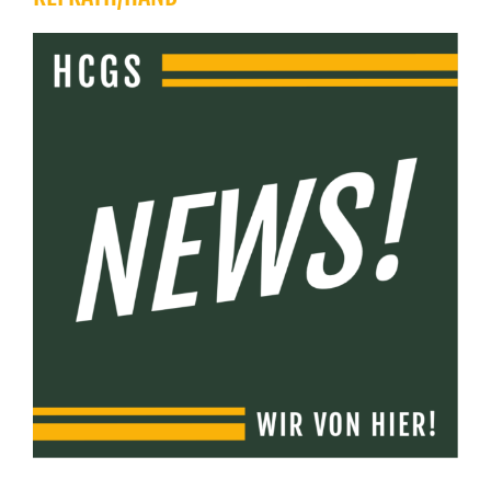
Zeige
grösseres
Bild