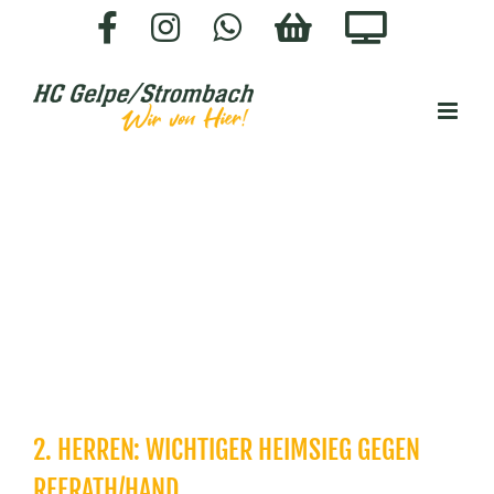
Zum
Facebook
Instagram
WhatsApp
HC-
Staige.
Inhalt
SHOP
springen
2. HERREN: WICHTIGER HEIMSIEG GEGEN
REFRATH/HAND