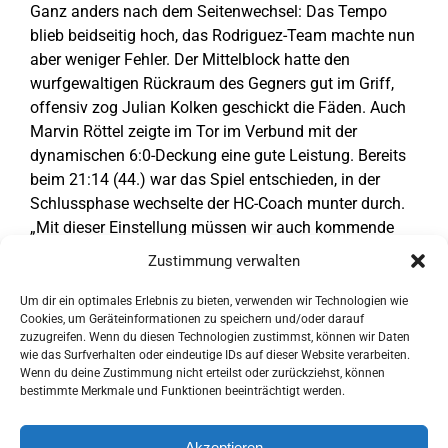
Ganz anders nach dem Seitenwechsel: Das Tempo
blieb beidseitig hoch, das Rodriguez-Team machte nun
aber weniger Fehler. Der Mittelblock hatte den
wurfgewaltigen Rückraum des Gegners gut im Griff,
offensiv zog Julian Kolken geschickt die Fäden. Auch
Marvin Röttel zeigte im Tor im Verbund mit der
dynamischen 6:0-Deckung eine gute Leistung. Bereits
beim 21:14 (44.) war das Spiel entschieden, in der
Schlussphase wechselte der HC-Coach munter durch.
„Mit dieser Einstellung müssen wir auch kommende
Woche nach Bonn reisen“, verspricht Rodriguez dem
Zustimmung verwalten
Tabellenführer ein heißes Tänzchen.
Um dir ein optimales Erlebnis zu bieten, verwenden wir Technologien wie
Tore HC Gelpe/Strombach
: folgen.
Cookies, um Geräteinformationen zu speichern und/oder darauf
zuzugreifen. Wenn du diesen Technologien zustimmst, können wir Daten
wie das Surfverhalten oder eindeutige IDs auf dieser Website verarbeiten.
Text:
Oberberg-Aktuell.de
Wenn du deine Zustimmung nicht erteilst oder zurückziehst, können
bestimmte Merkmale und Funktionen beeinträchtigt werden.
Akzeptieren