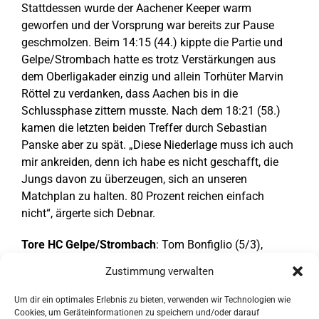
Stattdessen wurde der Aachener Keeper warm
geworfen und der Vorsprung war bereits zur Pause
geschmolzen. Beim 14:15 (44.) kippte die Partie und
Gelpe/Strombach hatte es trotz Verstärkungen aus
dem Oberligakader einzig und allein Torhüter Marvin
Röttel zu verdanken, dass Aachen bis in die
Schlussphase zittern musste. Nach dem 18:21 (58.)
kamen die letzten beiden Treffer durch Sebastian
Panske aber zu spät. „Diese Niederlage muss ich auch
mir ankreiden, denn ich habe es nicht geschafft, die
Jungs davon zu überzeugen, sich an unseren
Matchplan zu halten. 80 Prozent reichen einfach
nicht“, ärgerte sich Debnar.
Tore HC Gelpe/Strombach
: Tom Bonfiglio (5/3),
Christopher Suhr (4), Sebastian Panske (3), Thomas
Zustimmung verwalten
Anstötz (2), Marco Köster, Felix Soldanski, Ole-Gunnar
Steinhagen, Michel Töpfer, Michael Deaconescu, Lukas
Um dir ein optimales Erlebnis zu bieten, verwenden wir Technologien wie
Altjohann (je 1).
Cookies, um Geräteinformationen zu speichern und/oder darauf