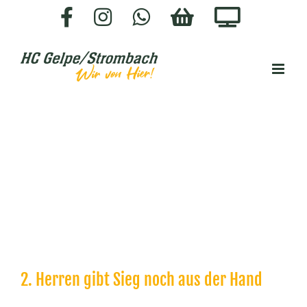
Zum
Facebook
Instagram
WhatsApp
HC-
Staige.
Inhalt
SHOP
springen
2. Herren gibt Sieg noch aus der Hand