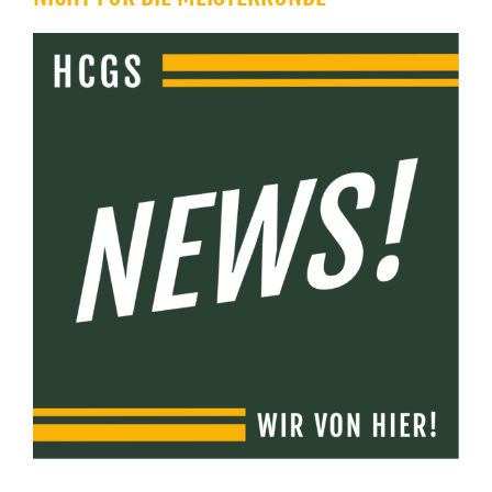
Zeige
grösseres
Bild