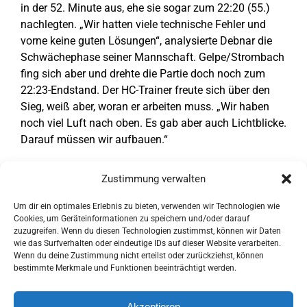
in der 52. Minute aus, ehe sie sogar zum 22:20 (55.)
nachlegten. „Wir hatten viele technische Fehler und
vorne keine guten Lösungen“, analysierte Debnar die
Schwächephase seiner Mannschaft. Gelpe/Strombach
fing sich aber und drehte die Partie doch noch zum
22:23-Endstand. Der HC-Trainer freute sich über den
Sieg, weiß aber, woran er arbeiten muss. „Wir haben
noch viel Luft nach oben. Es gab aber auch Lichtblicke.
Darauf müssen wir aufbauen.“
Tore HC Gelpe/Strombach
: Carina Hilger (8/5),
Zustimmung verwalten
Paulina Lütticke (4/1), Meike Domnick, Leonie
Wlodarek (je 3), Nicole Frackiewicz (2), Lisa
Um dir ein optimales Erlebnis zu bieten, verwenden wir Technologien wie
Bürstinghaus, Jessica Mertens, Kerstin Reichert (je 1).
Cookies, um Geräteinformationen zu speichern und/oder darauf
zuzugreifen. Wenn du diesen Technologien zustimmst, können wir Daten
wie das Surfverhalten oder eindeutige IDs auf dieser Website verarbeiten.
Text:
Oberberg-Aktuell.de
.
Wenn du deine Zustimmung nicht erteilst oder zurückziehst, können
bestimmte Merkmale und Funktionen beeinträchtigt werden.
Akzeptieren