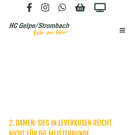
Zum
Facebook
Instagram
WhatsApp
HC-
Staige.
Inhalt
SHOP
springen
2. DAMEN: SIEG IN LEVERKUSEN REICHT
NICHT FÜR DIE MEISTERRUNDE