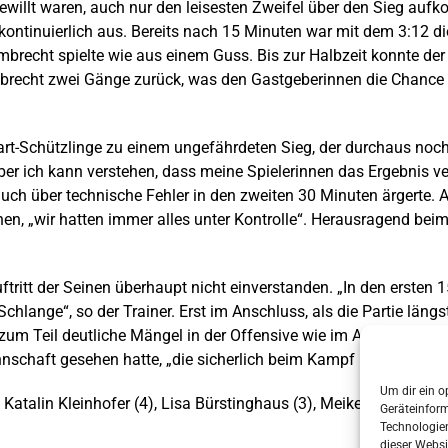
gewillt waren, auch nur den leisesten Zweifel über den Sieg au
ontinuierlich aus. Bereits nach 15 Minuten war mit dem 3:12 di
mbrecht spielte wie aus einem Guss. Bis zur Halbzeit konnte d
recht zwei Gänge zurück, was den Gastgeberinnen die Chance b
rt-Schützlinge zu einem ungefährdeten Sieg, der durchaus noch 
ber ich kann verstehen, dass meine Spielerinnen das Ergebnis ve
auch über technische Fehler in den zweiten 30 Minuten ärgerte. 
en, „wir hatten immer alles unter Kontrolle“. Herausragend bei
ritt der Seinen überhaupt nicht einverstanden. „In den ersten 
chlange“, so der Trainer. Erst im Anschluss, als die Partie län
 zum Teil deutliche Mängel in der Offensive wie im Abwehrverb
schaft gesehen hatte, „die sicherlich beim Kampf um den Titel 
Um dir ein o
 Katalin Kleinhofer (4), Lisa Bürstinghaus (3), Meike Domnick (2),
Geräteinfor
Technologien
dieser Websi