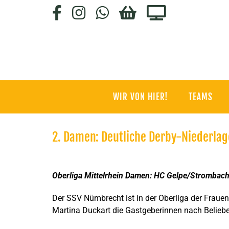
Zum
Facebook
Instagram
WhatsApp
HC-
Staige.tv
Inhalt
SHOP
springen
WIR VON HIER!
TEAMS
2. Damen: Deutliche Derby-Niederla
Zeige
grösseres
Oberliga Mittelrhein Damen: HC Gelpe/Strombach
Bild
Der SSV Nümbrecht ist in der Oberliga der Fraue
Martina Duckart die Gastgeberinnen nach Beliebe