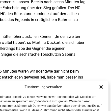
fkommen zu lassen. Bereits nach sechs Minuten lag
e Entscheidung über den Sieg gefallen. Der HC
er HC den Rückstand zumindest auf demselben
ot, das Ergebnis in erträglichem Rahmen zu
hätte höher ausfallen können. „In der zweiten
rwaltet haben“, so Martina Duckart, die sich über
Allerdings habe der Gegner die eigenen
m Sieger die sechsfache Torschützin Sabrina
15 Minuten waren wir irgendwie gar nicht beim
gst entschieden gewesen sei, habe man besser ins
und auszumerzen. „Und das geht nur mit hartem
Zustimmung verwalten
mitreden wird“.
ptimales Erlebnis zu bieten, verwenden wir Technologien wie Cookies, um
 Anicka Ickler (1).
mationen zu speichern und/oder darauf zuzugreifen. Wenn du diesen
 zustimmst, können wir Daten wie das Surfverhalten oder eindeutige IDs auf
te verarbeiten. Wenn du deine Zustimmung nicht erteilst oder zurückziehst,