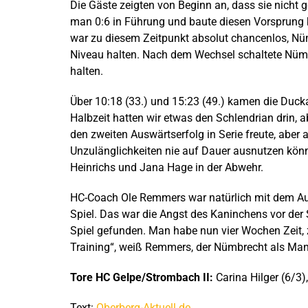
Die Gäste zeigten von Beginn an, dass sie nicht 
man 0:6 in Führung und baute diesen Vorsprung k
war zu diesem Zeitpunkt absolut chancenlos, Nü
Niveau halten. Nach dem Wechsel schaltete Nümb
halten.
Über 10:18 (33.) und 15:23 (49.) kamen die Ducka
Halbzeit hatten wir etwas den Schlendrian drin, a
den zweiten Auswärtserfolg in Serie freute, aber 
Unzulänglichkeiten nie auf Dauer ausnutzen könn
Heinrichs und Jana Hage in der Abwehr.
HC-Coach Ole Remmers war natürlich mit dem Auft
Spiel. Das war die Angst des Kaninchens vor der S
Spiel gefunden. Man habe nun vier Wochen Zeit,
Training“, weiß Remmers, der Nümbrecht als Mann
Tore HC Gelpe/Strombach II:
Carina Hilger (6/3),
Text:
Oberberg-Aktuell.de
.