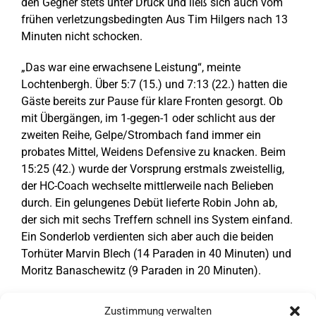
den Gegner stets unter Druck und ließ sich auch vom
frühen verletzungsbedingten Aus Tim Hilgers nach 13
Minuten nicht schocken.
„Das war eine erwachsene Leistung“, meinte
Lochtenbergh. Über 5:7 (15.) und 7:13 (22.) hatten die
Gäste bereits zur Pause für klare Fronten gesorgt. Ob
mit Übergängen, im 1-gegen-1 oder schlicht aus der
zweiten Reihe, Gelpe/Strombach fand immer ein
probates Mittel, Weidens Defensive zu knacken. Beim
15:25 (42.) wurde der Vorsprung erstmals zweistellig,
der HC-Coach wechselte mittlerweile nach Belieben
durch. Ein gelungenes Debüt lieferte Robin John ab,
der sich mit sechs Treffern schnell ins System einfand.
Ein Sonderlob verdienten sich aber auch die beiden
Torhüter Marvin Blech (14 Paraden in 40 Minuten) und
Moritz Banaschewitz (9 Paraden in 20 Minuten).
Tore HC Gelpe/Strombach
: Julian Mayer (14/7), Robin
Zustimmung verwalten