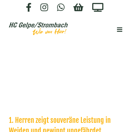
Zum
Facebook
Instagram
WhatsApp
HC-
Staige.
Inhalt
SHOP
springen
1. Herren zeigt souveräne Leistung in
Weiden und gewinnt ungefährdet