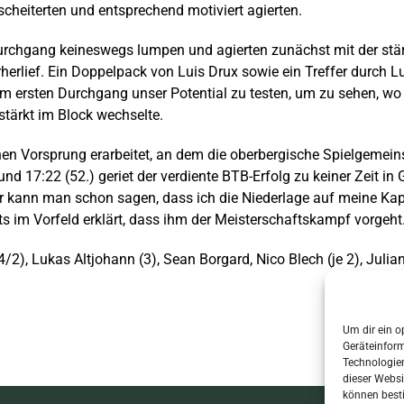
cheiterten und entsprechend motiviert agierten.
Durchgang keineswegs lumpen und agierten zunächst mit der stär
herlief. Ein Doppelpack von Luis Drux sowie ein Treffer durch 
 im ersten Durchgang unser Potential zu testen, um zu sehen, wo 
stärkt im Block wechselte.
inen Vorsprung erarbeitet, an dem die oberbergische Spielgemein
nd 17:22 (52.) geriet der verdiente BTB-Erfolg zu keiner Zeit in
r kann man schon sagen, dass ich die Niederlage auf meine Kap
its im Vorfeld erklärt, dass ihm der Meisterschaftskampf vorgeht
4/2), Lukas Altjohann (3), Sean Borgard, Nico Blech (je 2), Juli
Um dir ein o
Geräteinfor
Technologien
dieser Websi
können best