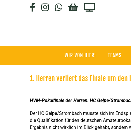
Zum
Facebook
Instagram
WhatsApp
HC-
Staige.tv
Inhalt
SHOP
springen
WIR VON HIER!
TEAMS
1. Herren verliert das Finale um de
Zeige
grösseres
HVM-Pokalfinale der Herren: HC Gelpe/Strombac
Bild
Der HC Gelpe/Strombach musste sich im Endspie
die Qualifikation für den deutschen Amateurpokal
Ergebnis nicht wirklich im Blick gehabt, sondern w