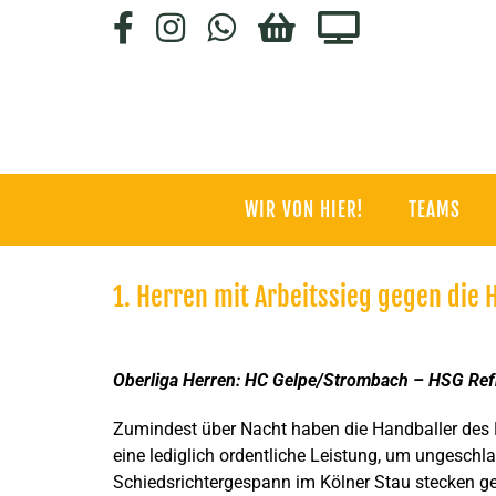
Zum
Facebook
Instagram
WhatsApp
HC-
Staige.tv
Inhalt
SHOP
springen
WIR VON HIER!
TEAMS
1. Herren mit Arbeitssieg gegen die
Zeige
grösseres
Oberliga Herren: HC Gelpe/Strombach – HSG Refr
Bild
Zumindest über Nacht haben die Handballer des
eine lediglich ordentliche Leistung, um ungeschl
Schiedsrichtergespann im Kölner Stau stecken g