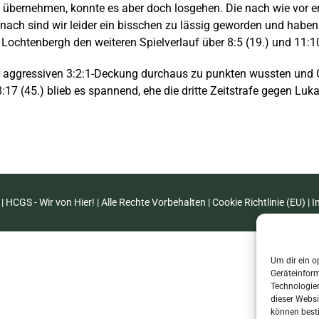
el zu übernehmen, konnte es aber doch losgehen. Die nach wie vo
nach sind wir leider ein bisschen zu lässig geworden und haben 
l Lochtenbergh den weiteren Spielverlauf über 8:5 (19.) und 11:10
rer aggressiven 3:2:1-Deckung durchaus zu punkten wussten und
7 (45.) blieb es spannend, ehe die dritte Zeitstrafe gegen Luka
| HCGS - Wir von Hier! | Alle Rechte Vorbehalten |
Cookie Richtlinie (EU)
|
I
Um dir ein o
Geräteinfor
Technologien
dieser Websi
können best