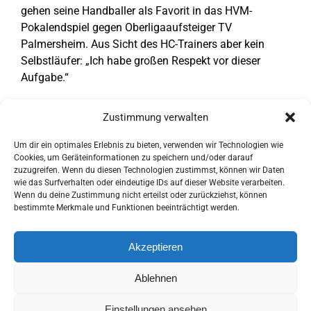
gehen seine Handballer als Favorit in das HVM-
Pokalendspiel gegen Oberligaaufsteiger TV
Palmersheim. Aus Sicht des HC-Trainers aber kein
Selbstläufer: „Ich habe großen Respekt vor dieser
Aufgabe.“
Tore HC Gelpe/Strombach
: Julian Mayer (9/3),
Zustimmung verwalten
Leonard Viebahn (6), Florian Panske (4), Felix Maier
(4/1), Tim Hartmann, Malte Meinhardt (je 3), Paul
Um dir ein optimales Erlebnis zu bieten, verwenden wir Technologien wie
Borisch (1).
Cookies, um Geräteinformationen zu speichern und/oder darauf
zuzugreifen. Wenn du diesen Technologien zustimmst, können wir Daten
wie das Surfverhalten oder eindeutige IDs auf dieser Website verarbeiten.
Text:
Oberberg-Aktuell.de
.
Wenn du deine Zustimmung nicht erteilst oder zurückziehst, können
bestimmte Merkmale und Funktionen beeinträchtigt werden.
Akzeptieren
Ablehnen
© Copyright 2017 -
2026 | HCGS - Wir von Hier! | Alle Rechte
Einstellungen ansehen