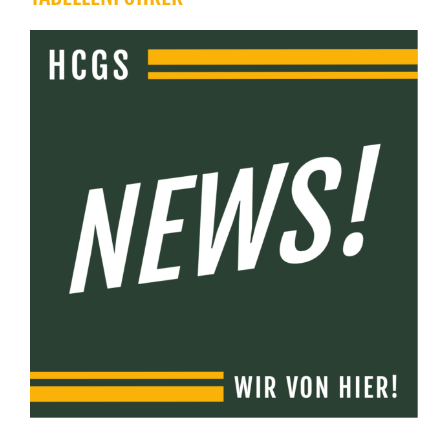
Zeige
grösseres
Bild