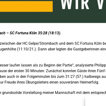
ch – SC Fortuna Köln 35:28 (18:13).
iel zwischen der HC Gelpe/Strombach und dem SC Fortuna Köln 
Augenhöhe (11:10/21.). Dann aber legten die Gastgeberinnen ein
besser laufen lassen als zu Beginn der Partie“, analysierte Phil
use der ersten 30 Minuten: Zunächst konnten Gäste ihren Fünf-T
ieben auch in den Folgeminuten bis zum 31:27 (57.) halbwegs a
r Freude ihres Übungsleiters einen souveränen Heimerfolg.
ne grundsolide Vorstellung meiner Mannschaft mit dem entsprech