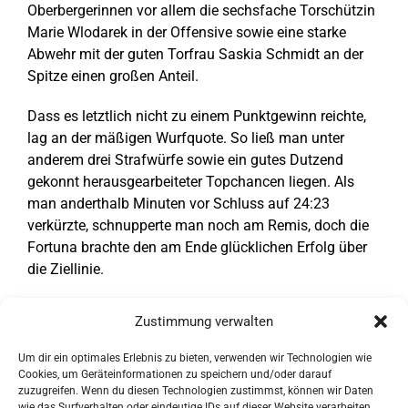
Oberbergerinnen vor allem die sechsfache Torschützin
Marie Wlodarek in der Offensive sowie eine starke
Abwehr mit der guten Torfrau Saskia Schmidt an der
Spitze einen großen Anteil.
Dass es letztlich nicht zu einem Punktgewinn reichte,
lag an der mäßigen Wurfquote. So ließ man unter
anderem drei Strafwürfe sowie ein gutes Dutzend
gekonnt herausgearbeiteter Topchancen liegen. Als
man anderthalb Minuten vor Schluss auf 24:23
verkürzte, schnupperte man noch am Remis, doch die
Fortuna brachte den am Ende glücklichen Erfolg über
die Ziellinie.
Tore HC Gelpe/Strombach:
Marie Wlodarek (6), Celine
Zustimmung verwalten
Blumberg (5/1), Desiree Horn (3), Tahnee Ranke ,
Annika Frick, Hannah Stöcker (je 2), Giuliana Marie
Um dir ein optimales Erlebnis zu bieten, verwenden wir Technologien wie
Kuba, Leonie Wlodarek, Melanie Mylenbusch (je 1).
Cookies, um Geräteinformationen zu speichern und/oder darauf
zuzugreifen. Wenn du diesen Technologien zustimmst, können wir Daten
wie das Surfverhalten oder eindeutige IDs auf dieser Website verarbeiten.