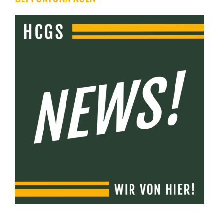
Zeige
grösseres
Bild