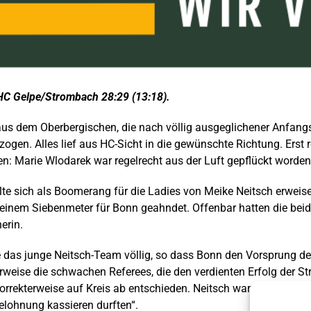
HC Gelpe/Strombach 28:29 (13:18).
n aus dem Oberbergischen, die nach völlig ausgeglichener Anfang
zogen. Alles lief aus HC-Sicht in die gewünschte Richtung. Erst
rten: Marie Wlodarek war regelrecht aus der Luft gepflückt wor
llte sich als Boomerang für die Ladies von Meike Neitsch erwei
 einem Siebenmeter für Bonn geahndet. Offenbar hatten die bei
erin.
te das junge Neitsch-Team völlig, so dass Bonn den Vorsprung d
weise die schwachen Referees, die den verdienten Erfolg der St
rekterweise auf Kreis ab entschieden. Neitsch war letztlich fro
elohnung kassieren durften“.